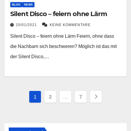
BLOG
NEWS
Silent Disco – feiern ohne Lärm
20/01/2021
KEINE KOMMENTARE
Silent Disco – feiern ohne Lärm Feiern, ohne dass
die Nachbarn sich beschweren? Möglich ist das mit
der Silent Disco,…
Seitennummerierung
1
2
…
7
der
Beiträge