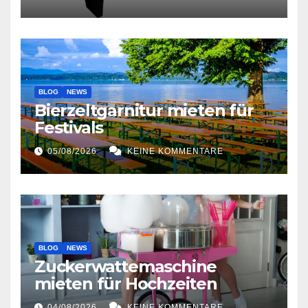
BLOG
NEWS
Bierzeltgarnitur mieten für
Festivals
05/08/2026
KEINE KOMMENTARE
BLOG
NEWS
Zuckerwattemaschine
mieten für Hochzeiten
04/08/2026
KEINE KOMMENTARE