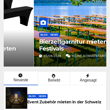
BLOG
NEWS
Bierzeltgarnitur mieten für
Festivals
05/08/2026
KEINE KOMMENTARE
Neueste
Beliebt
Angesagt
BLOG
NEWS
Event Zubehör mieten in der Schweiz