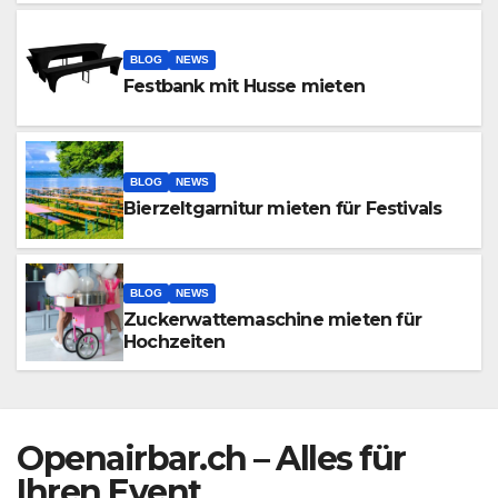
BLOG
NEWS
Festbank mit Husse mieten
BLOG
NEWS
Bierzeltgarnitur mieten für Festivals
BLOG
NEWS
Zuckerwattemaschine mieten für
Hochzeiten
Openairbar.ch – Alles für
Ihren Event