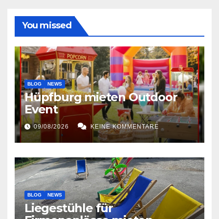
You missed
BLOG
NEWS
Hüpfburg mieten Outdoor
Event
09/08/2026
KEINE KOMMENTARE
BLOG
NEWS
Liegestühle für