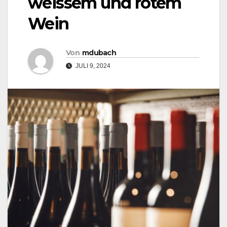
weissem und rotem
Wein
Von
mdubach
JULI 9, 2024