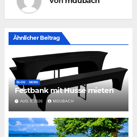
Von
mdubach
Ähnlicher Beitrag
BLOG
NEWS
Festbank mit Husse mieten
AUG. 5, 2026
MDUBACH