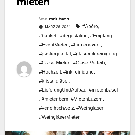
mieten
Von
mdubach
#Apéro
,
MÄRZ 26, 2024
#bankett
,
#degustation
,
#Empfang
,
#EventMieten
,
#Firmenevent
,
#gastroqualität
,
#gläserinklreinigung
,
#GläserMieten
,
#GläserVerleih
,
#Hochzeit
,
#inklreinigung
,
#kristallgläser
,
#LieferungUndAufbau
,
#mietenbasel
,
#mietenbern
,
#MietenLuzern
,
#verleihschweiz
,
#Weingläser
,
#WeingläserMieten