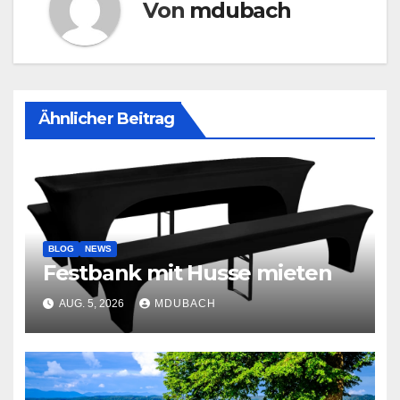
Von
mdubach
Ähnlicher Beitrag
BLOG
NEWS
Festbank mit Husse mieten
AUG. 5, 2026
MDUBACH