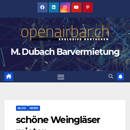
Zum
Inhalt
springen
M. Dubach Barvermietung
BLOG
NEWS
schöne Weingläser