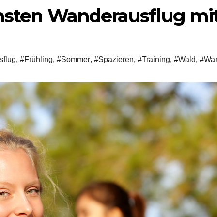
chsten Wanderausflug mi
sflug
,
#Frühling
,
#Sommer
,
#Spazieren
,
#Training
,
#Wald
,
#Wa