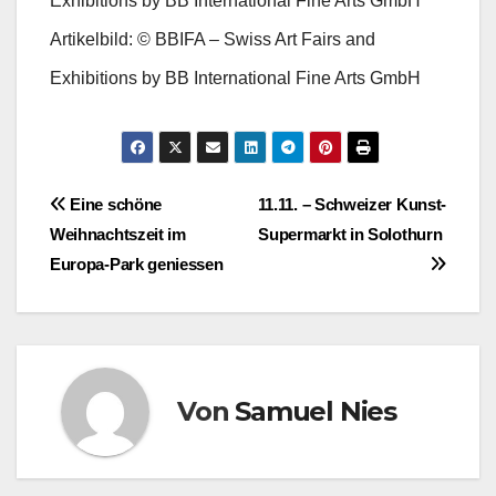
Exhibitions by BB International Fine Arts GmbH
Artikelbild: © BBIFA – Swiss Art Fairs and
Exhibitions by BB International Fine Arts GmbH
Beitragsnavigation
Eine schöne
11.11. – Schweizer Kunst-
Weihnachtszeit im
Supermarkt in Solothurn
Europa-Park geniessen
Von
Samuel Nies