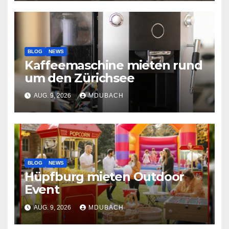
BLOG
NEWS
Kaffeemaschine mieten rund
um den Zürichsee
AUG. 9, 2026
MDUBACH
BLOG
NEWS
Hüpfburg mieten Outdoor
Event
AUG. 9, 2026
MDUBACH