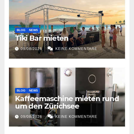
BLOG
NEWS
Tiki Bar mieten
09/08/2026
KEINE KOMMENTARE
BLOG
NEWS
Kaffeemaschine mieten rund
um den Zürichsee
09/08/2026
KEINE KOMMENTARE