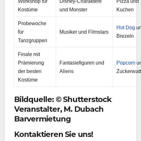
Workshop für
Disney-Charaktere
Pizza und
Kostüme
und Monster
Kuchen
Probewoche
Hot Dog
u
für
Musiker und Filmstars
Brezeln
Tanzgruppen
Finale mit
Prämierung
Fantasiefiguren und
Popcorn
u
der besten
Aliens
Zuckerwat
Kostüme
Bildquelle:
© Shutterstock
Veranstalter, M. Dubach
Barvermietung
Kontaktieren Sie uns!