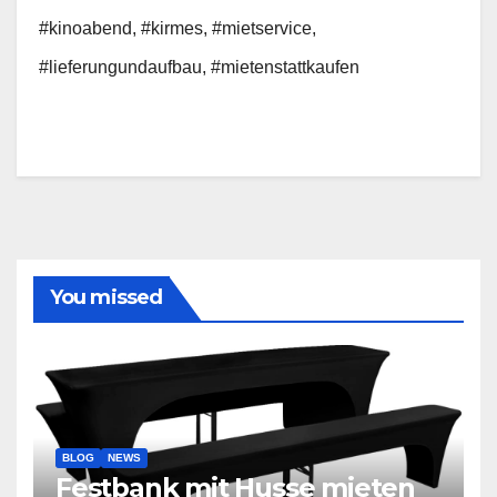
#kinoabend, #kirmes, #mietservice,
#lieferungundaufbau, #mietenstattkaufen
You missed
BLOG
NEWS
Festbank mit Husse mieten