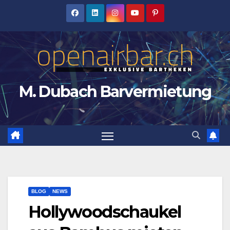
Zum
Inhalt
springen
M. Dubach Barvermietung
BLOG
NEWS
Hollywoodschaukel