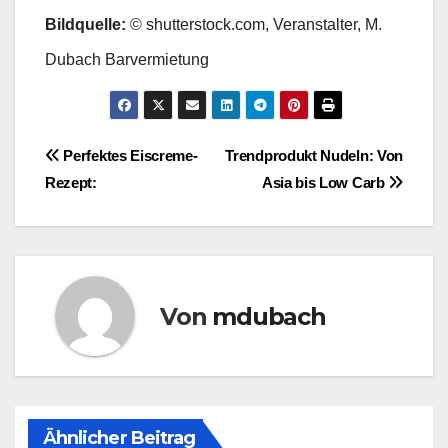
Bildquelle:
© shutterstock.com, Veranstalter, M.
Dubach Barvermietung
Beitragsnavigation
Perfektes Eiscreme-
Trendprodukt Nudeln: Von
Rezept:
Asia bis Low Carb
Von
mdubach
Ähnlicher Beitrag