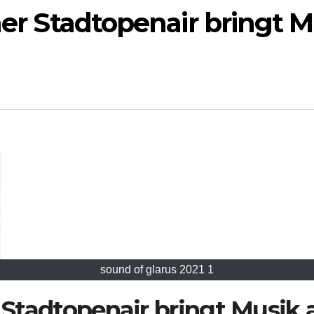
rner Stadtopenair bringt 
sound of glarus 2021 1
r Stadtopenair bringt Musik