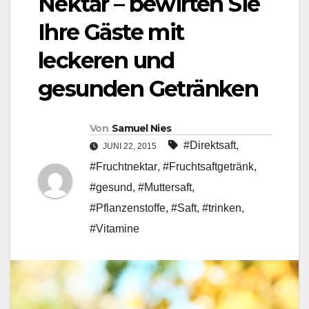
Nektar – bewirten Sie
Ihre Gäste mit
leckeren und
gesunden Getränken
Von
Samuel Nies
#Direktsaft
,
JUNI 22, 2015
#Fruchtnektar
,
#Fruchtsaftgetränk
,
#gesund
,
#Muttersaft
,
#Pflanzenstoffe
,
#Saft
,
#trinken
,
#Vitamine