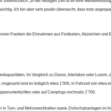
er zuversichtlich: „In der heutigen Zeit ist es eine Meisterle
wichtig. Ich bin aber sehr positiv überrascht, dass trotz angesp
llionen Franken die Einnahmen aus Festkarten, Abzeichen und Ei
nkapazitäten. Im Vergleich zu Davos, Interlaken oder Luzern, d
, insgesamt sind es lediglich etwa 1’000, in Fahrzeit von etwa e
uppenunterkünften oder auf Campings nochmals 1’700.
ten in Turn- und Mehrzweckhallen sowie Zivilschutzanlagen im