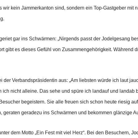
s wir kein Jammerkanton sind, sondern ein Top-Gastgeber mit na
g.
geriet gar ins Schwärmen: „Nirgends passt der Jodelgesang bes
 gibt es dieses Gefühl von Zusammengehörigkeit. Während dre
 der Verbandspräsidentin aus: „Am liebsten würde ich laut jauc
in ich nicht alleine. Das sehe und spüre ich landauf und landab
esucher begeistern. Sie alle freuen sich schon heute riesig au
ren, geraten geradezu ins Schwärmen und bekommen glänzige A
ter dem Motto „Ein Fest mit viel Herz“. Bei den Besuchern, Jo