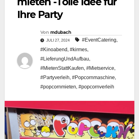
mieten -Tolle Idee für
Ihre Party
Von
mdubach
#EventCatering
,
JULI 27, 2024
#Kinoabend
,
#kirmes
,
#LieferungUndAufbau
,
#MietenStattKaufen
,
#Mietservice
,
#Partyverleih
,
#Popcornmaschine
,
#popcornmieten
,
#popcornverleih