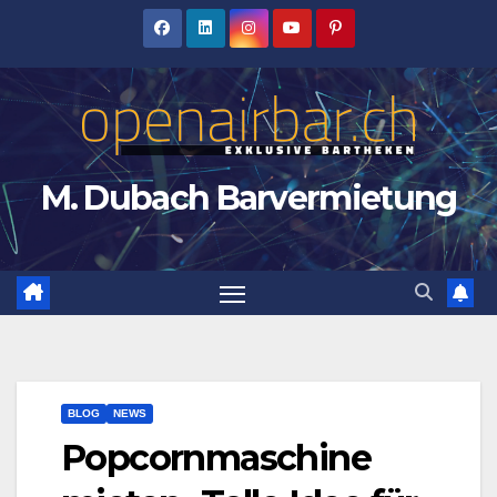
Zum
Inhalt
springen
M. Dubach Barvermietung
BLOG
NEWS
Popcornmaschine