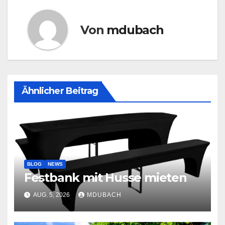
Von
mdubach
Ähnlicher Beitrag
BLOG
NEWS
Festbank mit Husse mieten
AUG. 5, 2026
MDUBACH