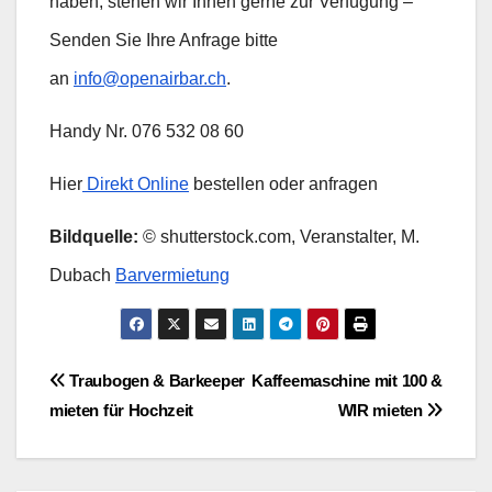
haben, stehen wir Ihnen gerne zur Verfügung –
Senden Sie Ihre Anfrage bitte
an
info@openairbar.ch
.
Handy Nr. 076 532 08 60
Hier
Direkt Online
bestellen oder anfragen
Bildquelle:
© shutterstock.com, Veranstalter, M.
Dubach
Barvermietung
Beitragsnavigation
Traubogen & Barkeeper
Kaffeemaschine mit 100 &
mieten für Hochzeit
WIR mieten