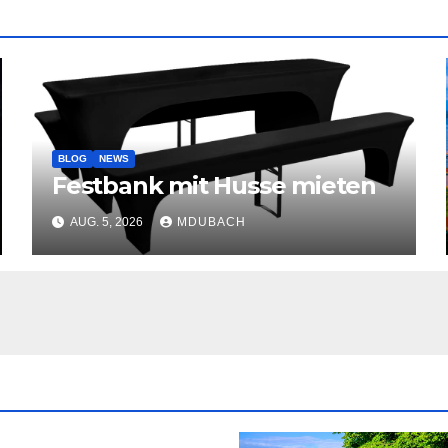
BLOG
NEWS
Festbank mit Husse mieten
AUG. 5, 2026
MDUBACH