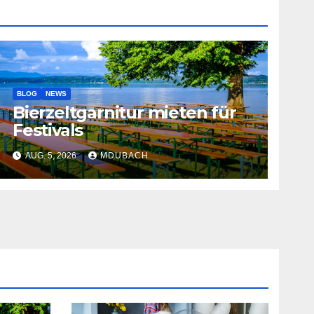
BLOG
NEWS
Bierzeltgarnitur mieten für
Festivals
AUG. 5, 2026
MDUBACH