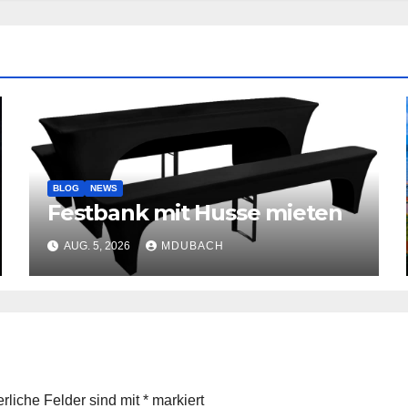
BLOG
NEWS
Festbank mit Husse mieten
AUG. 5, 2026
MDUBACH
erliche Felder sind mit
*
markiert