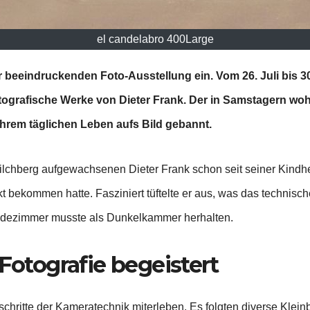
el candelabro 400Large
eeindruckenden Foto-Ausstellung ein. Vom 26. Juli bis 30.
ografische Werke von Dieter Frank. Der in Samstagern wo
rem täglichen Leben aufs Bild gebannt.
ilchberg aufgewachsenen Dieter Frank schon seit seiner Kindhe
t bekommen hatte. Fasziniert tüftelte er aus, was das techni
Badezimmer musste als Dunkelkammer herhalten.
 Fotografie begeistert
chritte der Kameratechnik miterleben. Es folgten diverse Kleinb