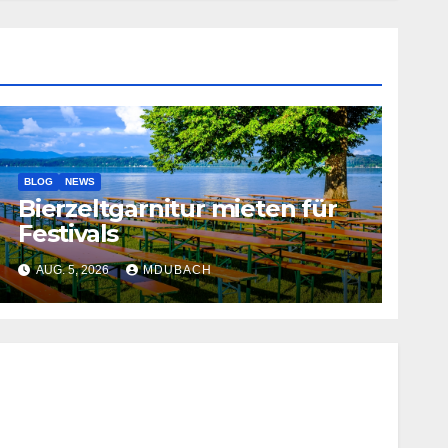
BLOG
NEWS
Bierzeltgarnitur mieten für
Festivals
AUG. 5, 2026
MDUBACH