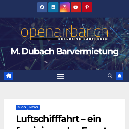
Zum
Inhalt
springen
M. Dubach Barvermietung
BLOG
NEWS
Luftschifffahrt – ein