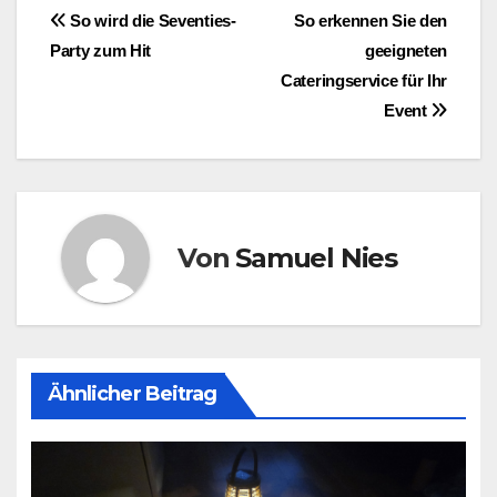
Beitragsnavigation
So wird die Seventies-
So erkennen Sie den
Party zum Hit
geeigneten
Cateringservice für Ihr
Event
Von
Samuel Nies
Ähnlicher Beitrag