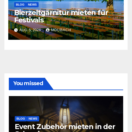
BLOG
NEWS
Bierzeltgarnitur mieten für
Festivals
AUG. 5, 2026
MDUBACH
You missed
BLOG
NEWS
Event Zubehör mieten in der