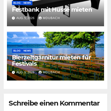
BLOG
NEWS
Festbank mit Husse mieten
AUG. 5, 2026
MDUBACH
BLOG
NEWS
Bierzeltgarnitur mieten für
Festivals
AUG. 5, 2026
MDUBACH
Schreibe einen Kommentar