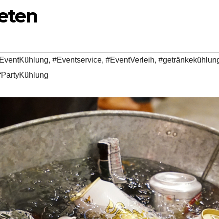
eten
EventKühlung
,
#Eventservice
,
#EventVerleih
,
#getränkekühlun
#PartyKühlung