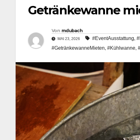
Getränkewanne mi
Von
mdubach
#EventAusstattung
,
#
MAI 23, 2026
#GetränkewanneMieten
,
#Kühlwanne
,