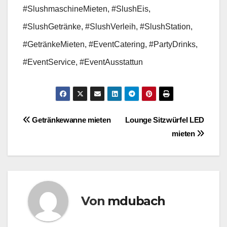
#SlushmaschineMieten
, #SlushEis,
#SlushGetränke, #SlushVerleih, #SlushStation,
#GetränkeMieten, #EventCatering, #PartyDrinks,
#EventService, #EventAusstattun
Beitragsnavigation
Getränkewanne mieten
Lounge Sitzwürfel LED
mieten
Von
mdubach