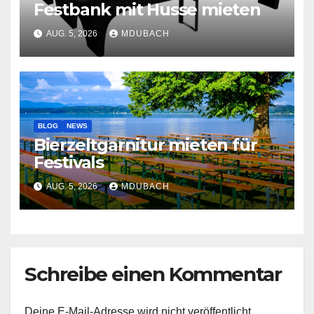
Festbank mit Husse mieten
AUG. 5, 2026
MDUBACH
BLOG
NEWS
Bierzeltgarnitur mieten für
Festivals
AUG. 5, 2026
MDUBACH
Schreibe einen Kommentar
Deine E-Mail-Adresse wird nicht veröffentlicht.