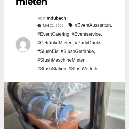
mieten
Von
mdubach
#EventAusstattun
,
MAI 21, 2026
#EventCatering
,
#Eventservice
,
#GetränkeMieten
,
#PartyDrinks
,
#SlushEis
,
#SlushGetränke
,
#SlushMaschineMieten
,
#SlushStation
,
#SlushVerleih