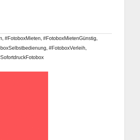
n
,
#FotoboxMieten
,
#FotoboxMietenGünstig
,
oboxSelbstbedienung
,
#FotoboxVerleih
,
SofortdruckFotobox