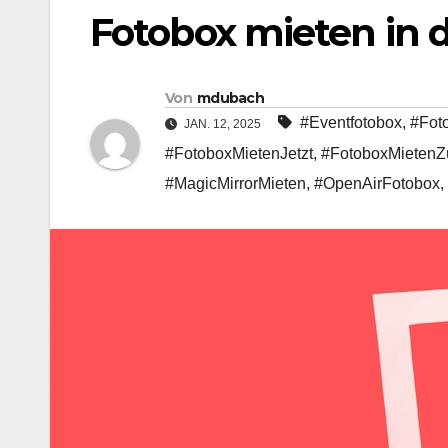
Fotobox mieten in 
Von
mdubach
#Eventfotobox
,
#Fot
JAN. 12, 2025
#FotoboxMietenJetzt
,
#FotoboxMietenZ
#MagicMirrorMieten
,
#OpenAirFotobox
,