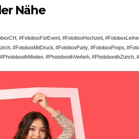
der Nähe
oboxCH
,
#FotoboxFürEvent
,
#FotoboxHochzeit
,
#FotoboxLeihe
ürich
,
#FotoboxMitDruck
,
#FotoboxParty
,
#FotoboxProps
,
#Fot
#PhotoboothMieten
,
#PhotoboothVerleih
,
#PhotoboothZürich
,
#