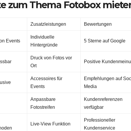
te zum Thema Fotobox miete
Zusatzleistungen
Bewertungen
Individuelle
von Events
5 Sterne auf Google
Hintergründe
Druck von Fotos vor
assbar
Positive Kundenmein
Ort
Accessoires für
Empfehlungen auf Soc
lusive
Events
Media
Anpassbare
Kundenreferenzen
Fotostreifen
verfügbar
Professioneller
Live-View Funktion
hoden
Kundenservice