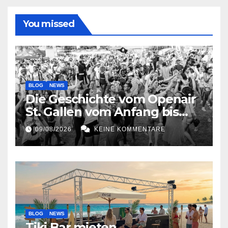
You missed
BLOG
NEWS
Die Geschichte vom Openair
St. Gallen vom Anfang bis
jetzt
09/08/2026
KEINE KOMMENTARE
BLOG
NEWS
Tiki Bar mieten