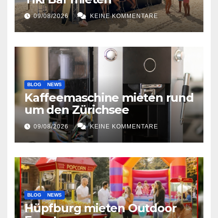
09/08/2026
KEINE KOMMENTARE
BLOG
NEWS
Kaffeemaschine mieten rund
um den Zürichsee
09/08/2026
KEINE KOMMENTARE
BLOG
NEWS
Hüpfburg mieten Outdoor