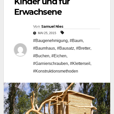
Kinder und für
Erwachsene
Von
Samuel Nies
MAI 25, 2015
#Baugenehmigung
,
#Baum
,
#Baumhaus
,
#Bausatz
,
#Bretter
,
#Buchen
,
#Eichen
,
#Garnierschrauben
,
#Kletterseil
,
#Konstruktionsmethoden