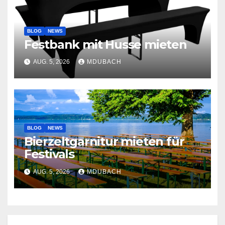
BLOG
NEWS
Festbank mit Husse mieten
AUG. 5, 2026
MDUBACH
BLOG
NEWS
Bierzeltgarnitur mieten für
Festivals
AUG. 5, 2026
MDUBACH