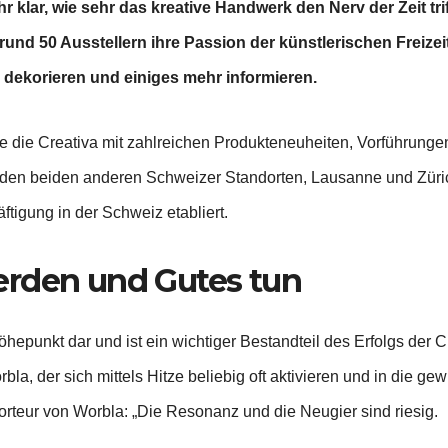
lar, wie sehr das kreative Handwerk den Nerv der Zeit trif
rund 50 Ausstellern ihre Passion der künstlerischen Freizeit
 dekorieren und einiges mehr informieren.
te die Creativa mit zahlreichen Produkteneuheiten, Vorführun
en beiden anderen Schweizer Standorten, Lausanne und Zürich,
äftigung in der Schweiz etabliert.
erden und Gutes tun
Höhepunkt dar und ist ein wichtiger Bestandteil des Erfolgs de
la, der sich mittels Hitze beliebig oft aktivieren und in die ge
orteur von Worbla: „Die Resonanz und die Neugier sind riesig.