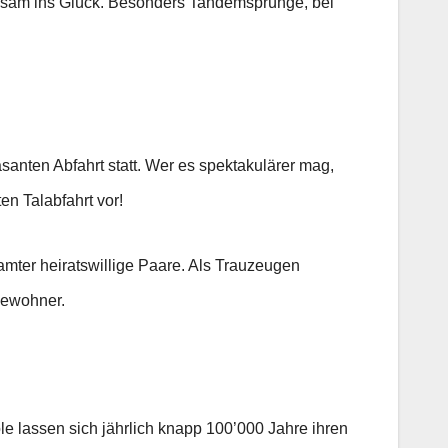
einsam ins Glück. Besonders Tandemsprünge, bei
asanten Abfahrt statt. Wer es spektakulärer mag,
en Talabfahrt vor!
mter heiratswillige Paare. Als Trauzeugen
Bewohner.
e lassen sich jährlich knapp 100’000 Jahre ihren