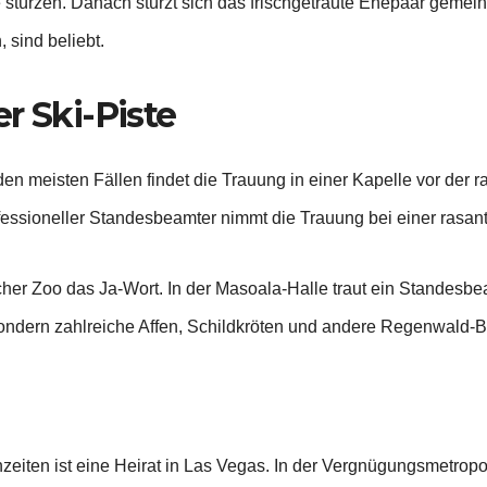
fe stürzen. Danach stürzt sich das frischgetraute Ehepaar gem
 sind beliebt.
r Ski-Piste
den meisten Fällen findet die Trauung in einer Kapelle vor der r
fessioneller Standesbeamter nimmt die Trauung bei einer rasant
her Zoo das Ja-Wort. In der Masoala-Halle traut ein Standesbea
sondern zahlreiche Affen, Schildkröten und andere Regenwald-
iten ist eine Heirat in Las Vegas. In der Vergnügungsmetropol