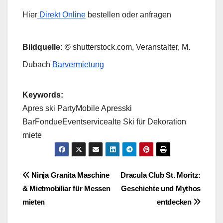
Hier
Direkt Online
bestellen oder anfragen
Bildquelle:
© shutterstock.com, Veranstalter, M.
Dubach
Barvermietung
Keywords:
Apres ski Party
Mobile Apresski
Bar
Fondue
Eventservice
alte Ski für Dekoration
miete
Beitragsnavigation
Ninja Granita Maschine
Dracula Club St. Moritz:
& Mietmobiliar für Messen
Geschichte und Mythos
mieten
entdecken