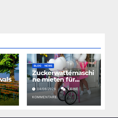
BLOG
NEWS
Zuckerwattemaschi
vals
ne mieten für
Hochzeiten
04/08/2026
KEINE
KOMMENTARE