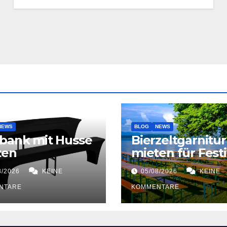
NEWS
BLOG
NEWS
bank mit Husse
Bierzeltgarnitur
ten
mieten für Festi
8/2026
KEINE
05/08/2026
KEINE
NTARE
KOMMENTARE