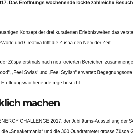
 2017. Das Eröffnungs-wochenende lockte zahlreiche Besuc
artigen Konzept der drei kuratierten Erlebniswelten das versta
orld und Creativa trifft die Züspa den Nerv der Zeit.
er Züspa erstmals nach neu kreierten Bereichen zusammengefü
Good“, „Feel Swiss“ und „Feel Stylish“ erwartet: Begegnungsorte
m Eröffnungswochenende rege besucht.
cklich machen
der ENERGY CHALLENGE 2017, der Jubiläums-Ausstellung der Sc
ten die „Sneakermania“ und die 300 Quadratmeter grosse Züspa