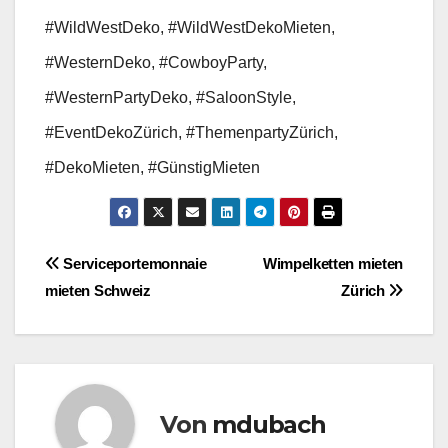
#WildWestDeko
, #WildWestDekoMieten,
#WesternDeko, #CowboyParty,
#WesternPartyDeko, #SaloonStyle,
#EventDekoZürich, #ThemenpartyZürich,
#DekoMieten, #GünstigMieten
Beitragsnavigation
Serviceportemonnaie
Wimpelketten mieten
mieten Schweiz
Zürich
Von
mdubach