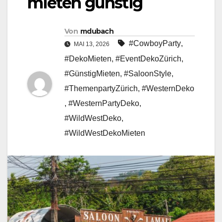
mieten günstig
Von
mdubach
#CowboyParty
,
MAI 13, 2026
#DekoMieten
,
#EventDekoZürich
,
#GünstigMieten
,
#SaloonStyle
,
#ThemenpartyZürich
,
#WesternDeko
,
#WesternPartyDeko
,
#WildWestDeko
,
#WildWestDekoMieten