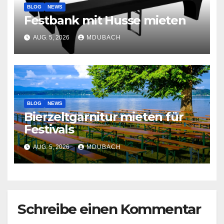
BLOG
NEWS
Festbank mit Husse mieten
AUG. 5, 2026
MDUBACH
BLOG
NEWS
Bierzeltgarnitur mieten für
Festivals
AUG. 5, 2026
MDUBACH
Schreibe einen Kommentar