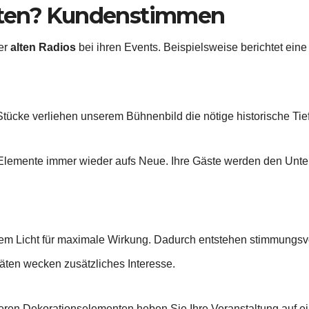
eten? Kundenstimmen
er
alten Radios
bei ihren Events. Beispielsweise berichtet ein
Stücke verliehen unserem Bühnenbild die nötige historische Tief
 Elemente immer wieder aufs Neue. Ihre Gäste werden den Unt
m Licht für maximale Wirkung. Dadurch entstehen stimmungsvol
räten wecken zusätzliches Interesse.
eren Dekorationselementen heben Sie Ihre Veranstaltung auf ei