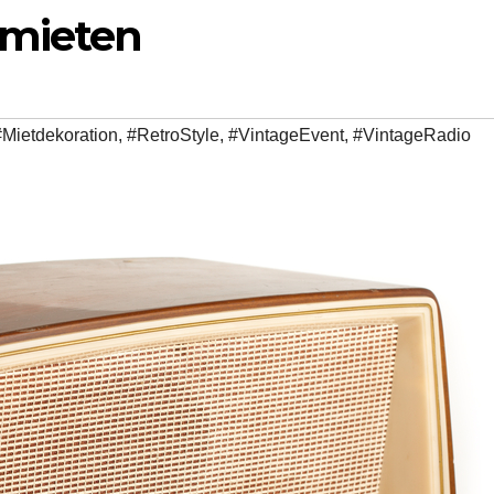
 mieten
#Mietdekoration
,
#RetroStyle
,
#VintageEvent
,
#VintageRadio