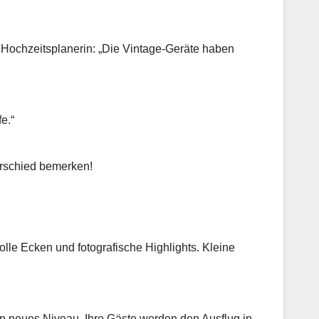
e Hochzeitsplanerin: „Die Vintage-Geräte haben
e.“
erschied bemerken!
le Ecken und fotografische Highlights. Kleine
n neues Niveau. Ihre Gäste werden den Ausflug in