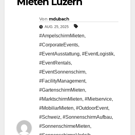
Mieten Luzern
Von
mdubach
AUG. 25, 2025
#AmpelschirmMieten
,
#CorporateEvents
,
#EventAusstattung
,
#EventLogistik
,
#EventRentals
,
#EventSonnenschirm
,
#FacilityManagement
,
#GartenschirmMieten
,
#MarktschirmMieten
,
#Mietservice
,
#MobiliarMieten
,
#OutdoorEvent
,
#Schweiz
,
#SonnenschirmAufbau
,
#SonnenschirmeMieten
,