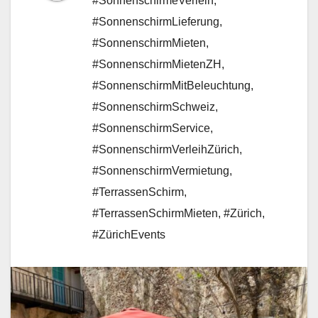
#SonnenschirmeVerleih
,
#SonnenschirmLieferung
,
#SonnenschirmMieten
,
#SonnenschirmMietenZH
,
#SonnenschirmMitBeleuchtung
,
#SonnenschirmSchweiz
,
#SonnenschirmService
,
#SonnenschirmVerleihZürich
,
#SonnenschirmVermietung
,
#TerrassenSchirm
,
#TerrassenSchirmMieten
,
#Zürich
,
#ZürichEvents