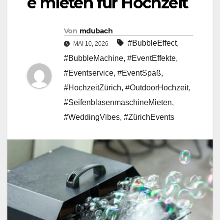
e mieten für Hochzeit
Von
mdubach
#BubbleEffect
,
MAI 10, 2026
#BubbleMachine
,
#EventEffekte
,
#Eventservice
,
#EventSpaß
,
#HochzeitZürich
,
#OutdoorHochzeit
,
#SeifenblasenmaschineMieten
,
#WeddingVibes
,
#ZürichEvents