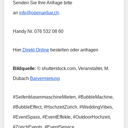
Senden Sie Ihre Anfrage bitte
an
info@openairbar.ch
.
Handy Nr. 076 532 08 60
Hier
Direkt Online
bestellen oder anfragen
Bildquelle:
© shutterstock.com, Veranstalter, M.
Dubach
Barvermietung
#SeifenblasenmaschineMieten
, #BubbleMachine,
#BubbleEffect, #HochzeitZürich, #WeddingVibes,
#EventSpass, #EventEffekte, #OutdoorHochzeit,
#ZürichEvents, #EventService