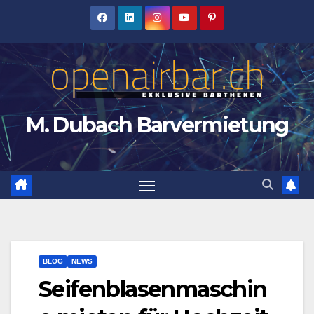
Zum
Inhalt
springen
M. Dubach Barvermietung
BLOG
NEWS
Seifenblasenmaschin