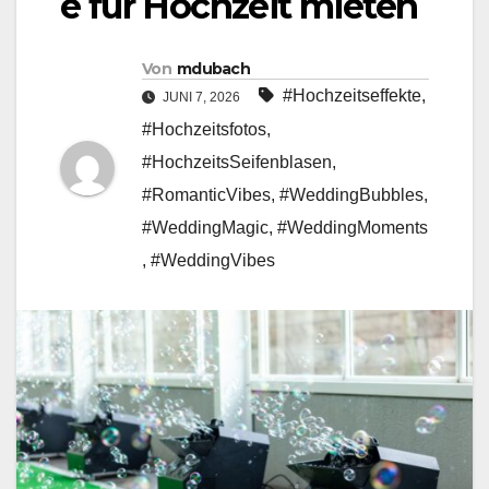
e für Hochzeit mieten
Von
mdubach
#Hochzeitseffekte
,
JUNI 7, 2026
#Hochzeitsfotos
,
#HochzeitsSeifenblasen
,
#RomanticVibes
,
#WeddingBubbles
,
#WeddingMagic
,
#WeddingMoments
,
#WeddingVibes