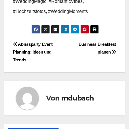
#WeddingMagic, #RomanticVibes,
#Hochzeitsfotos, #WeddingMoments
Beitragsnavigation
Abrissparty Event
Business Breakfest
Planning: Ideen und
planen
Trends
Von
mdubach