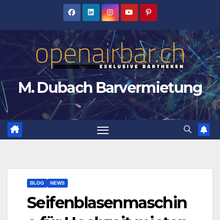
Zum
Inhalt
springen
M. Dubach Barvermietung
BLOG
NEWS
Seifenblasenmaschin