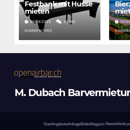
Festbank mit Husse
Bier
mieten
miet
05/08/2026
KEINE
05/0
KOMMENTARE
KOMME
M. Dubach Barvermietu
Newsletter
Start
Angebote
Anfrage
Bilder
Magazin
Kon