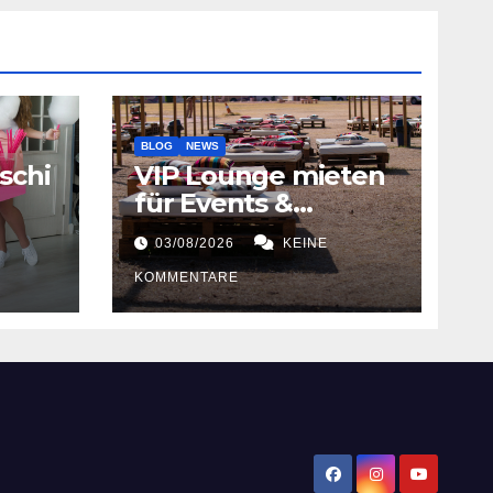
BLOG
NEWS
schi
VIP Lounge mieten
für Events &
Festivals
03/08/2026
KEINE
KOMMENTARE