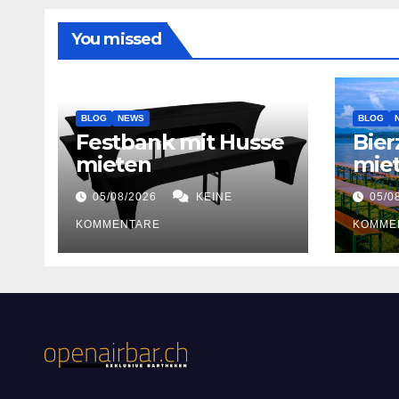
You missed
BLOG
NEWS
BLOG
Festbank mit Husse
Bier
mieten
miet
05/08/2026
KEINE
05/0
KOMMENTARE
KOMME