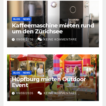
BLOG
NEWS
Kaffeemaschine mieten rund
um den Zürichsee
09/08/2026
KEINE KOMMENTARE
BLOG
NEWS
Hüpfburg mieten Outdoor
Event
09/08/2026
KEINE KOMMENTARE