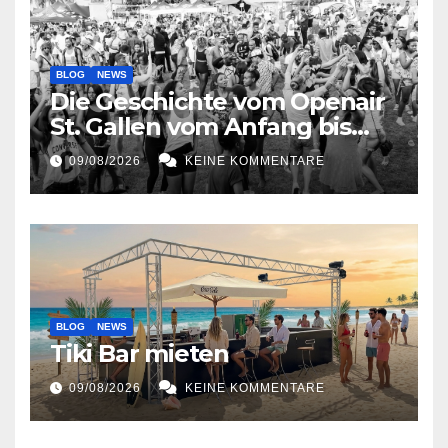
BLOG
NEWS
Die Geschichte vom Openair
St. Gallen vom Anfang bis
jetzt
09/08/2026
KEINE KOMMENTARE
BLOG
NEWS
Tiki Bar mieten
09/08/2026
KEINE KOMMENTARE