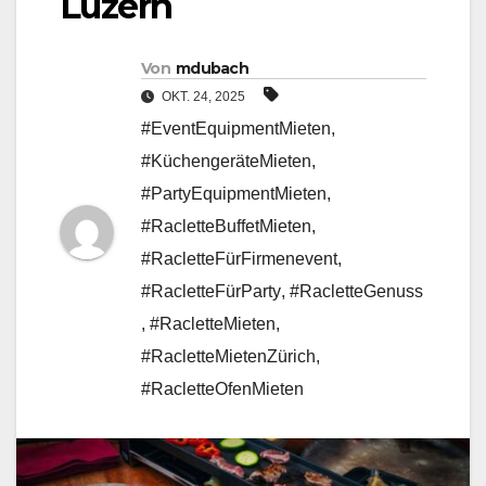
Luzern
Von
mdubach
OKT. 24, 2025
#EventEquipmentMieten
,
#KüchengeräteMieten
,
#PartyEquipmentMieten
,
#RacletteBuffetMieten
,
#RacletteFürFirmenevent
,
#RacletteFürParty
,
#RacletteGenuss
,
#RacletteMieten
,
#RacletteMietenZürich
,
#RacletteOfenMieten