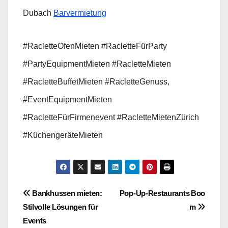
Dubach
Barvermietung
#RacletteOfenMieten #RacletteFürParty
#PartyEquipmentMieten #RacletteMieten
#RacletteBuffetMieten #RacletteGenuss,
#EventEquipmentMieten
#RacletteFürFirmenevent #RacletteMietenZürich
#KüchengeräteMieten
Beitragsnavigation
Bankhussen mieten:
Pop‑Up‑Restaurants Boo
Stilvolle Lösungen für
m
Events