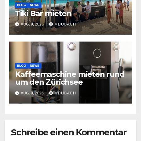
BLOG
NEWS
Tiki Bar mieten
AUG. 9, 2026
MDUBACH
BLOG
NEWS
Kaffeemaschine mieten rund
um den Zürichsee
AUG. 9, 2026
MDUBACH
Schreibe einen Kommentar