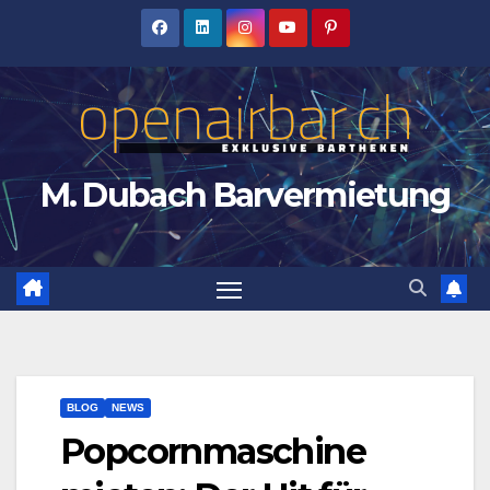
Zum
Inhalt
springen
M. Dubach Barvermietung
BLOG
NEWS
Popcornmaschine