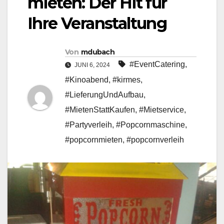
mieten: Der Hit für
Ihre Veranstaltung
Von
mdubach
#EventCatering
,
JUNI 6, 2024
#Kinoabend
,
#kirmes
,
#LieferungUndAufbau
,
#MietenStattKaufen
,
#Mietservice
,
#Partyverleih
,
#Popcornmaschine
,
#popcornmieten
,
#popcornverleih