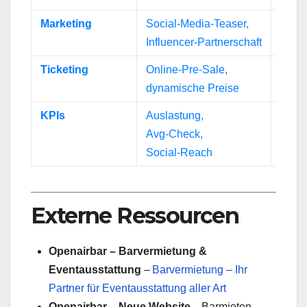
Marketing
Social‑Media‑Teaser,
Erzeu
Influencer‑Partnerschaft
Ticketing
Online‑Pre‑Sale,
Optim
dynamische Preise
KPIs
Auslastung,
Mess
Avg‑Check,
Erfol
Social‑Reach
Externe Ressourcen
Openairbar – Barvermietung &
Eventausstattung
–
Barvermietung – Ihr
Partner für Eventausstattung aller Art
Openairbar – Neue Website
– Barmieten –