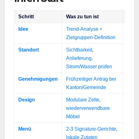
Schritt
Was zu tun ist
Waru
Idee
Trend‑Analyse +
Schär
Zielgruppen‑Definition
Standort
Sichtbarkeit,
Verme
Anlieferung,
Prob
Strom/Wasser prüfen
Genehmigungen
Frühzeitiger Antrag bei
Spart
Kanton/Gemeinde
Design
Modulare Zelte,
Reduz
wiederverwendbare
Abba
Möbel
Menü
2‑3 Signature‑Gerichte,
Steig
lokale Zutaten
Wied