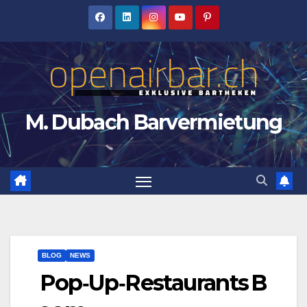
Zum
Inhalt
springen
M. Dubach Barvermietung
BLOG
NEWS
Pop‑Up‑Restaurants B