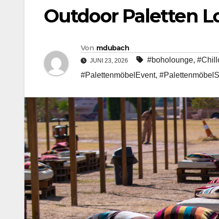
Outdoor Paletten 
Von
mdubach
#boholounge
,
#Chil
JUNI 23, 2026
#PalettenmöbelEvent
,
#Palettenmöbel