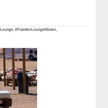
rLounge
,
#PalettenLoungeMieten
,