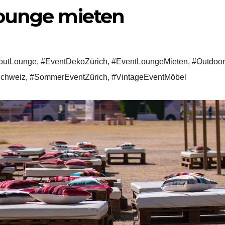
Lounge mieten
loutLounge
,
#EventDekoZürich
,
#EventLoungeMieten
,
#Outdoo
Schweiz
,
#SommerEventZürich
,
#VintageEventMöbel