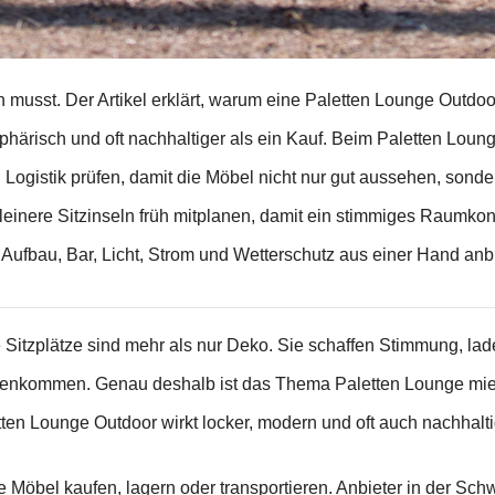
 musst. Der Artikel erklärt, warum eine Paletten Lounge Outdo
osphärisch und oft nachhaltiger als ein Kauf. Beim Paletten Loun
d Logistik prüfen, damit die Möbel nicht nur gut aussehen, son
 kleinere Sitzinseln früh mitplanen, damit ein stimmiges Raumko
 Aufbau, Bar, Licht, Strom und Wetterschutz aus einer Hand anb
te Sitzplätze sind mehr als nur Deko. Sie schaffen Stimmung, l
nkommen. Genau deshalb ist das Thema Paletten Lounge miete
tten Lounge Outdoor wirkt locker, modern und oft auch nachhalt
e Möbel kaufen, lagern oder transportieren. Anbieter in der Sch