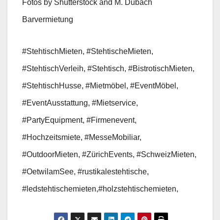
Fotos by Shutterstock and M. Dubach
Barvermietung
#StehtischMieten, #StehtischeMieten,
#StehtischVerleih, #Stehtisch, #BistrotischMieten,
#StehtischHusse, #Mietmöbel, #EventMöbel,
#EventAusstattung, #Mietservice,
#PartyEquipment, #Firmenevent,
#Hochzeitsmiete, #MesseMobiliar,
#OutdoorMieten, #ZürichEvents, #SchweizMieten,
#OetwilamSee, #rustikalestehtische,
#ledstehtischemieten,#holzstehtischemieten,