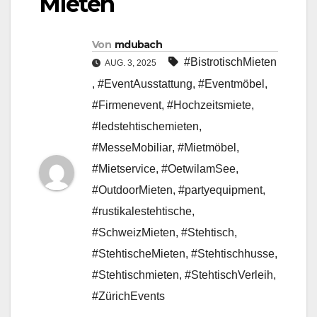
Mieten
Von
mdubach
#BistrotischMieten
AUG. 3, 2025
,
#EventAusstattung
,
#Eventmöbel
,
#Firmenevent
,
#Hochzeitsmiete
,
#ledstehtischemieten
,
#MesseMobiliar
,
#Mietmöbel
,
#Mietservice
,
#OetwilamSee
,
#OutdoorMieten
,
#partyequipment
,
#rustikalestehtische
,
#SchweizMieten
,
#Stehtisch
,
#StehtischeMieten
,
#Stehtischhusse
,
#Stehtischmieten
,
#StehtischVerleih
,
#ZürichEvents