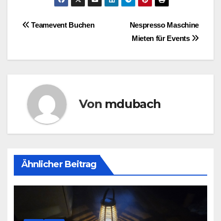
Beitragsnavigation
Teamevent Buchen
Nespresso Maschine
Mieten für Events
Von
mdubach
Ähnlicher Beitrag