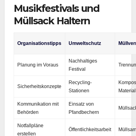
Musikfestivals und
Müllsack Haltern
Organisationstipps
Umweltschutz
Müllve
Nachhaltiges
Planung im Voraus
Trennun
Festival
Recycling-
Kompost
Sicherheitskonzepte
Stationen
Material
Kommunikation mit
Einsatz von
Müllsac
Behörden
Pfandbechern
Notfallpläne
Öffentlichkeitsarbeit
Müllsam
erstellen