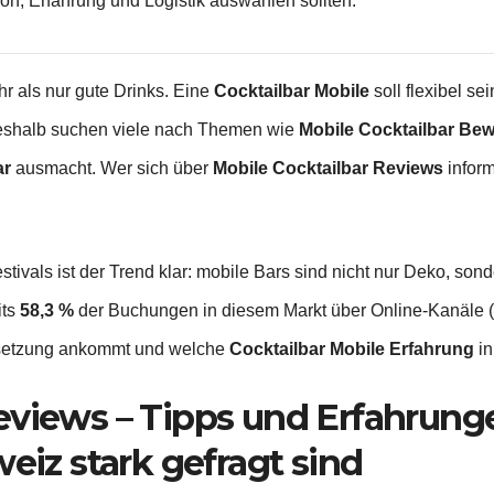
ion, Erfahrung und Logistik auswählen sollten.
hr als nur gute Drinks. Eine
Cocktailbar Mobile
soll flexibel s
deshalb suchen viele nach Themen wie
Mobile Cocktailbar Be
ar
ausmacht. Wer sich über
Mobile Cocktailbar Reviews
inform
tivals ist der Trend klar: mobile Bars sind nicht nur Deko, son
its
58,3 %
der Buchungen in diesem Markt über Online-Kanäle (Ma
msetzung ankommt und welche
Cocktailbar Mobile Erfahrung
in
eviews – Tipps und Erfahrun
weiz stark gefragt sind