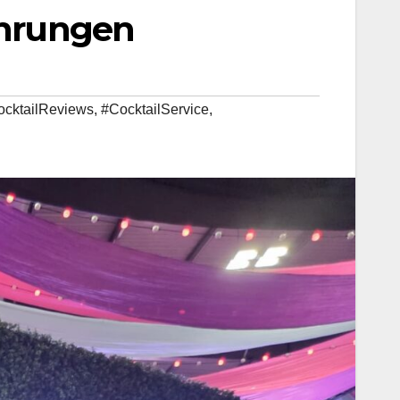
fahrungen
ocktailReviews
,
#CocktailService
,