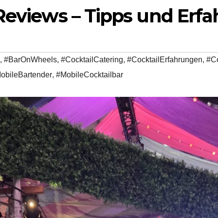
 Reviews – Tipps und Er
,
#BarOnWheels
,
#CocktailCatering
,
#CocktailErfahrungen
,
#C
obileBartender
,
#MobileCocktailbar