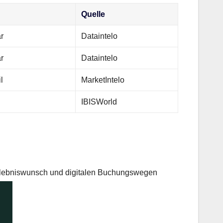
Quelle
r
Dataintelo
r
Dataintelo
l
MarketIntelo
IBISWorld
r Erlebniswunsch und digitalen Buchungswegen