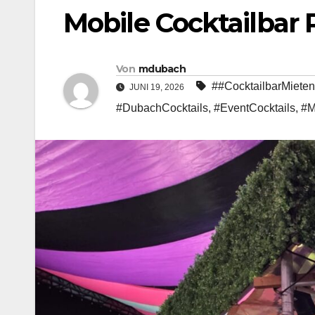
Mobile Cocktailbar
Von
mdubach
##CocktailbarMieten
JUNI 19, 2026
#DubachCocktails
,
#EventCocktails
,
#M