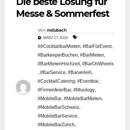
Die beste Lösung für
Messe & Sommerfest
Von
mdubach
MÄRZ 17, 2026
##CocktailbarMieten
,
#BarFürEvent
,
#BarkeeperBuchen
,
#BarMieten
,
#BarMietenHochzeit
,
#BarOnWheels
,
#BarService
,
#Barverleih
,
#CocktailCatering
,
#Eventbar
,
#FirmenfeierBar
,
#Mixology
,
#MobileBar
,
#MobileBarMieten
,
#MobileBarSchweiz
,
#MobileBarService
,
#MobileBarZürich
,