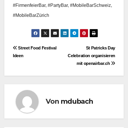
#FirmenfeierBar, #PartyBar, #MobileBarSchweiz,
#MobileBarZürich
Beitragsnavigation
Street Food Festival
St Patricks Day
Ideen
Celebration organisieren
mit openairbar.ch
Von
mdubach