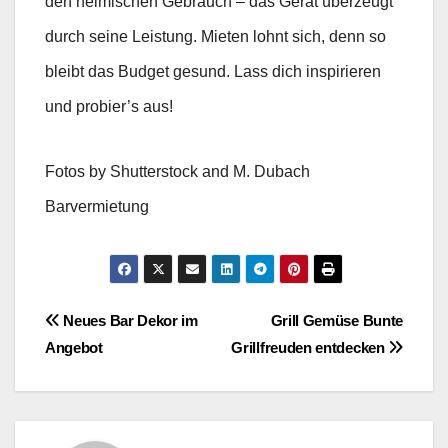
den heimischen Gebrauch – das Gerät überzeugt
durch seine Leistung. Mieten lohnt sich, denn so
bleibt das Budget gesund. Lass dich inspirieren
und probier’s aus!
Fotos by Shutterstock and M. Dubach
Barvermietung
Beitragsnavigation
Neues Bar Dekor im
Grill Gemüse Bunte
Angebot
Grillfreuden entdecken