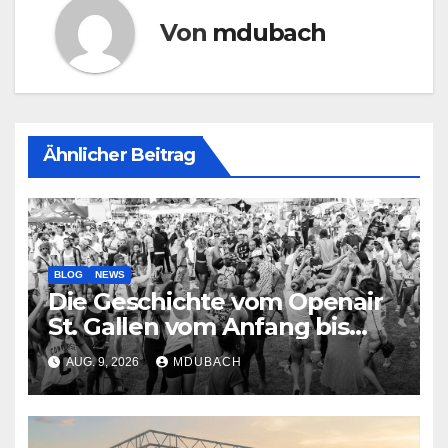
Von
mdubach
Ähnlicher Beitrag
BLOG
NEWS
Die Geschichte vom Openair
St. Gallen vom Anfang bis
jetzt
AUG. 9, 2026
MDUBACH