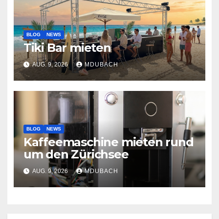
BLOG
NEWS
Tiki Bar mieten
AUG. 9, 2026
MDUBACH
BLOG
NEWS
Kaffeemaschine mieten rund
um den Zürichsee
AUG. 9, 2026
MDUBACH