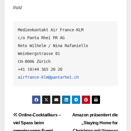
irus/
Medienkontakt Air France-KLM
c/o Panta Rhei PR AG

Reto Wilhelm / Nina Rafaniello

Weinbergstrasse 81

CH-8006 Zürich

airfrance-klm@pantarhei.ch
Beitragsnavigation
Online-Cocktailkurs –
Amazon präsentiert die
viel Spass beim
„Staying Home for
gemeinsamen Event
Christmas mit Vanessa