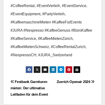
#CoffeeRental, #EventVerleih, #EventService,
#EventEquipment, #PartyVerleih,
#KaffeemaschineMieten #KaffeeFürEvents
#JURA #Nespresso #KaffeeGenuss #BüroKaffee
#KaffeeService, #KaffeeMietenZürich,
#KaffeeMietenSchweiz, #CoffeeRentalZurich,
#NespressoCH, #JURA_Switzerland
Beitragsnavigation
Festbank Garnituren
Zuerich Openair 2024
mieten: Der ultimative
Leitfaden für dein Event