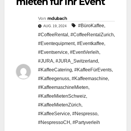
mieten für Ihr Event
Von
mdubach
#BüroKaffee
,
AUG. 19, 2024
#CoffeeRental
,
#CoffeeRentalZurich
,
#Eventequipment
,
#Eventkaffee
,
#Eventservice
,
#EventVerleih
,
#JURA
,
#JURA_Switzerland
,
#KaffeeCatering
,
#KaffeeFürEvents
,
#Kaffeegenuss
,
#Kaffeemaschine
,
#KaffeemaschineMieten
,
#KaffeeMietenSchweiz
,
#KaffeeMietenZürich
,
#KaffeeService
,
#Nespresso
,
#NespressoCH
,
#Partyverleih