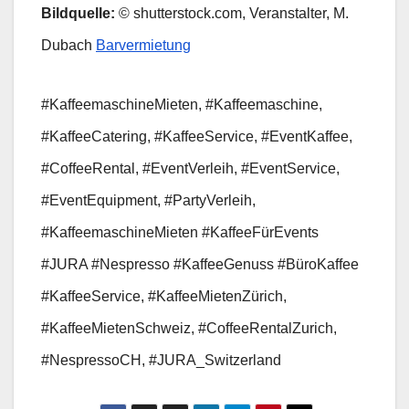
Bildquelle:
© shutterstock.com, Veranstalter, M.
Dubach
Barvermietung
#KaffeemaschineMieten, #Kaffeemaschine,
#KaffeeCatering, #KaffeeService, #EventKaffee,
#CoffeeRental, #EventVerleih, #EventService,
#EventEquipment, #PartyVerleih,
#KaffeemaschineMieten #KaffeeFürEvents
#JURA #Nespresso #KaffeeGenuss #BüroKaffee
#KaffeeService, #KaffeeMietenZürich,
#KaffeeMietenSchweiz, #CoffeeRentalZurich,
#NespressoCH, #JURA_Switzerland