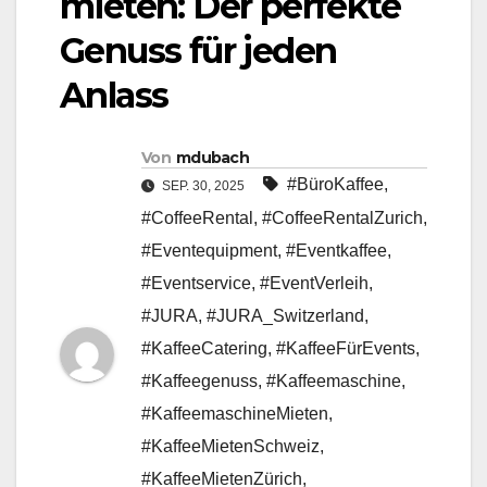
mieten: Der perfekte
Genuss für jeden
Anlass
Von
mdubach
#BüroKaffee
,
SEP. 30, 2025
#CoffeeRental
,
#CoffeeRentalZurich
,
#Eventequipment
,
#Eventkaffee
,
#Eventservice
,
#EventVerleih
,
#JURA
,
#JURA_Switzerland
,
#KaffeeCatering
,
#KaffeeFürEvents
,
#Kaffeegenuss
,
#Kaffeemaschine
,
#KaffeemaschineMieten
,
#KaffeeMietenSchweiz
,
#KaffeeMietenZürich
,